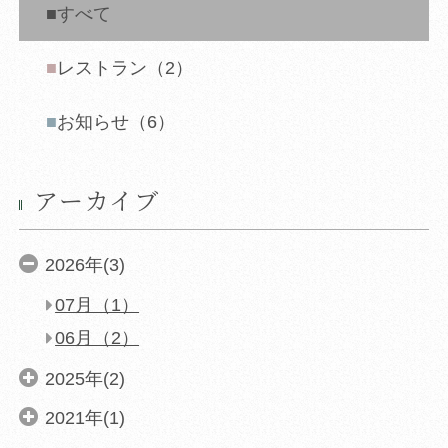
すべて
同意して外部サイ
同意して外部サイ
同意して
「航空券＋宿泊プラン
レストラン（2）
む
お知らせ（6）
同意して
「JR＋宿泊プラン」
アーカイブ
2026年(3)
07月（1）
06月（2）
2025年(2)
2021年(1)