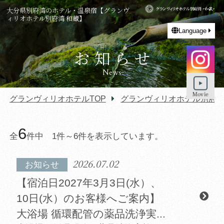
大分県別府湾のホテル・温泉宿【グランヴ
ィリオホテル別府湾 和蔵】
Language
お知らせ
News
グランヴィリオホテルTOP
グランヴィリオホテル別府湾-和
6
全
件中 1件～6件を表示しています。
2026.07.02
お知らせ
【宿泊日2027年3月3日(水）、
10日(水）のお客様へご案内】
大浴場 循環配管の薬品洗浄実...