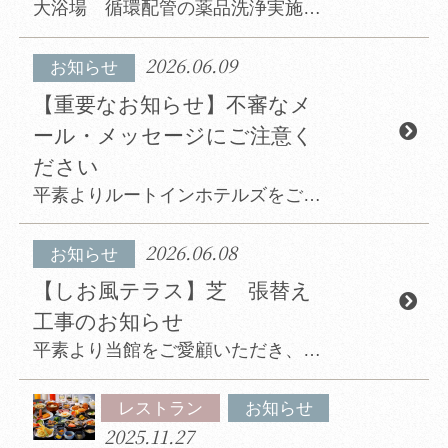
大浴場 循環配管の薬品洗浄実施に伴う営業時間変更のご案内 平素より格別のご愛顧を賜り、誠にありがとうございます。 このたび、下記日程におきまして、大浴場（内湯・露天風呂）の循環配管薬品洗浄を実...
2026.06.09
お知らせ
【重要なお知らせ】不審なメ
ール・メッセージにご注意く
ださい
平素よりルートインホテルズをご愛顧賜り、誠にありがとうございます。 現在、Booking.comや宿泊施設を装った不審なメール・メッセージが送付される事例が、日本国内の宿泊施設において確認されております。 これら...
2026.06.08
お知らせ
【しお風テラス】芝 張替え
工事のお知らせ
平素より当館をご愛顧いただき、誠にありがとうございます。 このたび、皆様により快適にお過ごしいただける空間づくりのため、 しお風テラスの芝張替え工事を実施いたします。 工事期間中は、安全確保のため...
レストラン
お知らせ
2025.11.27