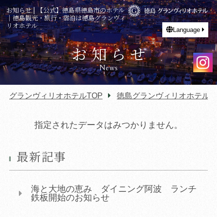
お知らせ | 【公式】徳島県徳島市のホテル
｜徳島観光・旅行・宿泊は徳島グランヴィ
リオホテル
Language
お知らせ
News
グランヴィリオホテルTOP
徳島グランヴィリオホテル T
指定されたデータはみつかりません。
最新記事
海と大地の恵み ダイニング阿波 ランチ
鉄板開始のお知らせ