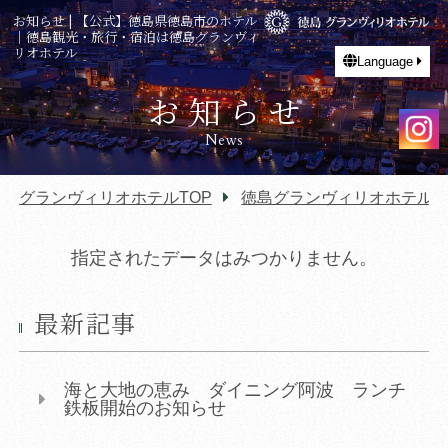
お知らせ | 【公式】徳島県徳島市のホテル
｜徳島観光・旅行・宿泊は徳島グランヴィ
リオホテル
Language
お知らせ
News
グランヴィリオホテルTOP
徳島グランヴィリオホテル T
指定されたデータはみつかりません。
最新記事
海と大地の恵み ダイニング阿波 ランチ
鉄板開始のお知らせ