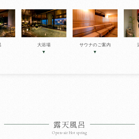
呂
大浴場
サウナのご案内
露天風呂
Open-air Hot spring