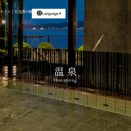
のホテル | 廿日市の観光・旅行・宿泊
Language
温泉
Hot spring