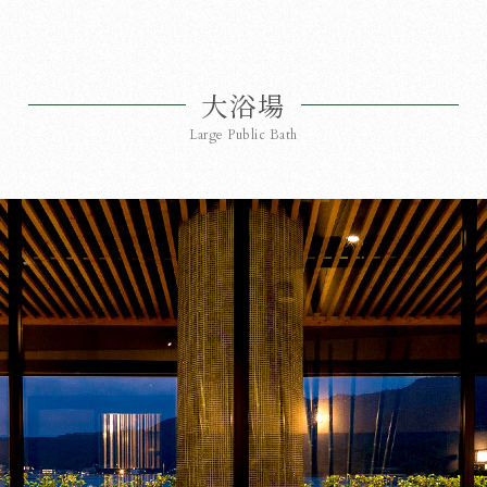
大浴場
Large Public Bath