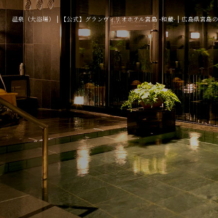
温泉（大浴場） | 【公式】グランヴィリオホテル宮島 -和蔵- | 広島県宮島