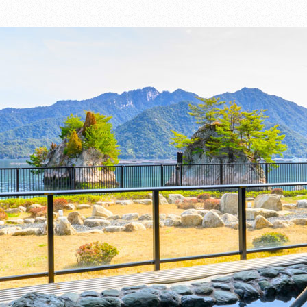
同意して
同
同
同意して