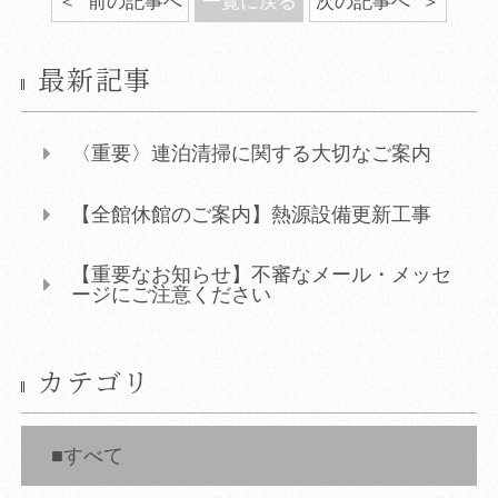
前の記事へ
一覧に戻る
次の記事へ
最新記事
〈重要〉連泊清掃に関する大切なご案内
【全館休館のご案内】熱源設備更新工事
【重要なお知らせ】不審なメール・メッセ
ージにご注意ください
カテゴリ
すべて
同意して外部サイ
同意して外部サイ
同意して
「航空券＋宿泊プラン