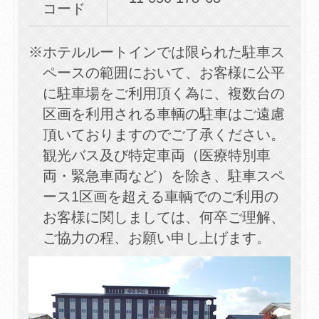
コード
※ホテルルートインでは限られた駐車ス
ペースの範囲において、お客様に公平
に駐車場をご利用頂く為に、複数台の
区画を利用される車輌の駐車はご遠慮
頂いておりますのでご了承ください。
観光バス及び特定車両（医療特別車
両・緊急車両など）を除き、駐車スペ
ース1区画を超える車輌でのご利用の
お客様に関しましては、何卒ご理解、
ご協力の程、お願い申し上げます。
同意して外部サイ
同意して外部サイ
同意して
「航空券＋宿泊プラン」