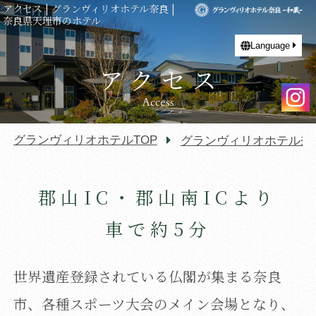
アクセス | グランヴィリオホテル奈良 |
奈良県天理市のホテル
Language
アクセス
Access
グランヴィリオホテルTOP
グランヴィリオホテル奈良
郡山IC・郡山南ICより
車で約5分
世界遺産登録されている仏閣が集まる奈良
市、各種スポーツ大会のメイン会場となり、